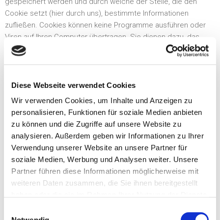
gespeichert werden und durch welche der Stelle, die den
Cookie setzt (hier durch uns), bestimmte Informationen
zufließen. Cookies können keine Programme ausführen oder
Viren auf Ihren Computer übertragen. Sie dienen dazu, das
Internetangebot insgesamt nutzerfreundlicher und effektiver
zu machen.
Diese Webseite verwendet Cookies
5. Welche Rechte haben Sie im Zusammenhang mit dem
Datenschutz?
Wir verwenden Cookies, um Inhalte und Anzeigen zu
personalisieren, Funktionen für soziale Medien anbieten
zu können und die Zugriffe auf unsere Website zu
Sie haben gegenüber uns folgende Rechte hinsichtlich der Sie
analysieren. Außerdem geben wir Informationen zu Ihrer
betreffenden personenbezogenen Daten:
Verwendung unserer Website an unsere Partner für
› Recht auf Auskunft,
soziale Medien, Werbung und Analysen weiter. Unsere
› Recht auf Berichtigung oder Löschung,
Partner führen diese Informationen möglicherweise mit
› Recht auf Einschränkung der Verarbeitung,
weiteren Daten zusammen, die Sie ihnen bereitgestellt
› Recht auf Widerspruch gegen die Verarbeitung,
haben oder die sie im Rahmen Ihrer Nutzung der Dienste
› Recht auf Datenübertragbarkeit.
gesammelt haben.
Einwilligungsauswahl
Notwendig