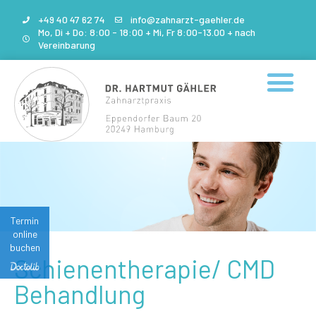
+49 40 47 62 74
info@zahnarzt-gaehler.de
Mo, Di + Do: 8:00 - 18:00 + Mi, Fr 8:00-13.00 + nach
Zum
Vereinbarung
Inhalt
springen
Termin
online
buchen
Schienentherapie/ CMD
Behandlung