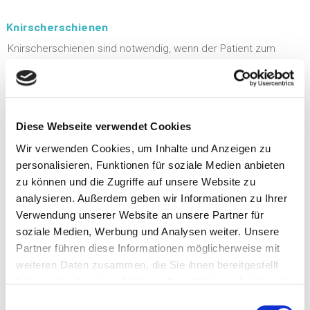
Knirscherschienen
Knirscherschienen sind notwendig, wenn der Patient zum
nächtlichen Knirschen oder pressen neigt. Die „Schienen“
bestehen aus dünnen Kunstoff, die der Zahntechniker nach
Abdrücken des Ober- und Unterkiefers individuell für Sie
herstellt.
Diese Webseite verwendet Cookies
Wir verwenden Cookies, um Inhalte und Anzeigen zu
personalisieren, Funktionen für soziale Medien anbieten
zu können und die Zugriffe auf unsere Website zu
Schnarchschienen
analysieren. Außerdem geben wir Informationen zu Ihrer
Verwendung unserer Website an unsere Partner für
Schnarcherschienen helfen, das nächtliche Schnarchen zu
soziale Medien, Werbung und Analysen weiter. Unsere
verhindern. Die häufigste Ursache für die nächtlichen
Partner führen diese Informationen möglicherweise mit
Schnarchgeräusche ist das Erschlaffen der Mund-und
weiteren Daten zusammen, die Sie ihnen bereitgestellt
Rachenmuskulatur. Eine Schnarchschiene wirkt der
haben oder die sie im Rahmen Ihrer Nutzung der Dienste
Verengung der oberen Atemwege entgegen, wodurch das
gesammelt haben.
Schnarchen reduziert oder verhindert wird.
Einwilligungsauswahl