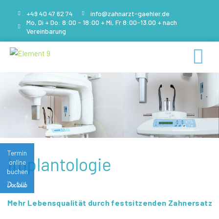
+49 40 47 62 74
info@zahnarzt-gaehler.de
Mo, Di + Do: 8:00 - 18:00 + Mi, Fr 8:00-13.00 + nach
Zum
Vereinbarung
Inhalt
springen
Termin
Implantologie
online
buchen
Mehr Lebensqualität durch festsitzenden Zahnersatz