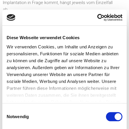
Implantation in Frage kommt, hängt jeweils vom Einzelfall
ab.
Implantatgetragene Brücken
Diese Webseite verwendet Cookies
Wenn die Zahnlücke zwischen den Zähnen zu groß ist, kann
Wir verwenden Cookies, um Inhalte und Anzeigen zu
eine normale Brücke nicht mehr eingesetzt werden.
personalisieren, Funktionen für soziale Medien anbieten
Die gesunden Zähne würden sich unter der Last der Brücke
zu können und die Zugriffe auf unsere Website zu
lockern.
analysieren. Außerdem geben wir Informationen zu Ihrer
Verwendung unserer Website an unsere Partner für
Implantate sind angenehmer und bieten viele Vorteile.
soziale Medien, Werbung und Analysen weiter. Unsere
Brücken, die auf Implantaten befestigt werden,
Partner führen diese Informationen möglicherweise mit
funktionieren wie ein natürliches Gebiß. Sie wackeln und
weiteren Daten zusammen, die Sie ihnen bereitgestellt
klappern nicht wie Prothesen und werden mit der
haben oder die sie im Rahmen Ihrer Nutzung der Dienste
Zahnbürste gepflegt, ohne herausgenommen zu werden.
gesammelt haben.
Einwilligungsauswahl
Ein weiterer Vorteil der implantatgetragenen Brücken ist,
Notwendig
dass der Kieferknochen nicht schwindet, wie bei einem
Ersatz – die wesentliche Ursache für ein altes Gesicht.