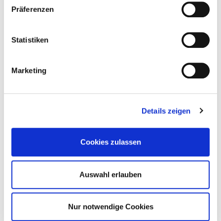
Präferenzen
Implantatgetragene Prothesen
Statistiken
Implantate können wesentlich zum besseren Halt der
Prothese beitragen. Auf die Implantate werden
Marketing
Halteelemente aufgeschraubt mit deren Hilfe der
herausnehmbare Zahnersatz abgestützt und verankert
wird.
Details zeigen
Sofortimplantate
Cookies zulassen
Bei der Sofortimplantation wird das Implantat unmittelbar
nach einer Zahnextraktion (Entfernung des Zahns) oder
Auswahl erlauben
nach Zahnverlust (z.B. durch Unfall) eingesetzt. Für das
Implantat wird die Knochenoberfläche frei gelegt und ein
Loch in den Kieferknochen gebohrt,
Nur notwendige Cookies
das der Größe der künstlichen Zahnwurzel entspricht. Das